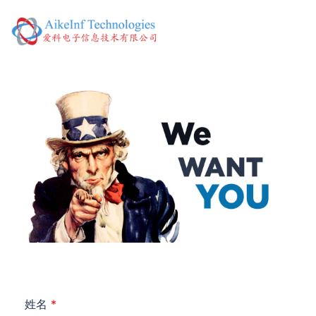
Skip
to
Toggl
content
menu
姓名
*